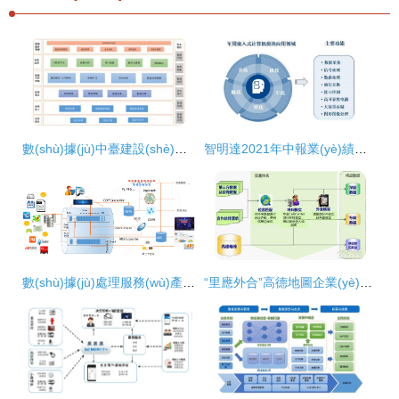
數(shù)據(jù)中臺建設(shè)規(guī)劃 數(shù)據(jù)處理服務(wù)核心思路
智明達2021年中報業(yè)績亮眼 凈利潤大增186%，數(shù)據(jù)處理服務(wù)成新增長點
數(shù)據(jù)處理服務(wù)產(chǎn)品概述
“里應外合”高德地圖企業(yè)版 助力金融行業(yè)打造360度人性化服務(wù)的隱形橋梁